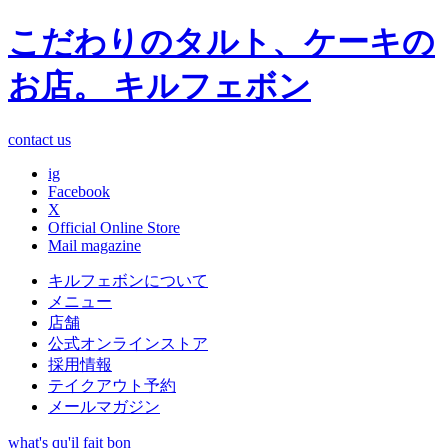
こだわりのタルト、ケーキの
お店。 キルフェボン
contact us
ig
Facebook
X
Official Online Store
Mail magazine
キルフェボンについて
メニュー
店舗
公式オンラインストア
採用情報
テイクアウト予約
メールマガジン
what's qu'il fait bon