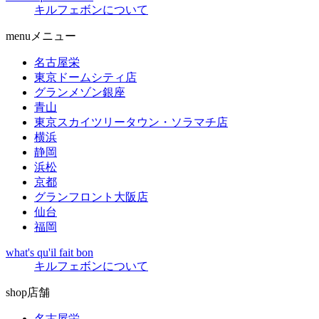
キルフェボンについて
menu
メニュー
名古屋栄
東京ドームシティ店
グランメゾン銀座
青山
東京スカイツリータウン・ソラマチ店
横浜
静岡
浜松
京都
グランフロント大阪店
仙台
福岡
what's qu'il fait bon
キルフェボンについて
shop
店舗
名古屋栄