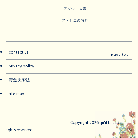
アソシエ大賞
アソシエの特典
contact us
page top
privacy policy
資金決済法
site map
Copyright 2026 qu'il fait bon all
rights reserved.