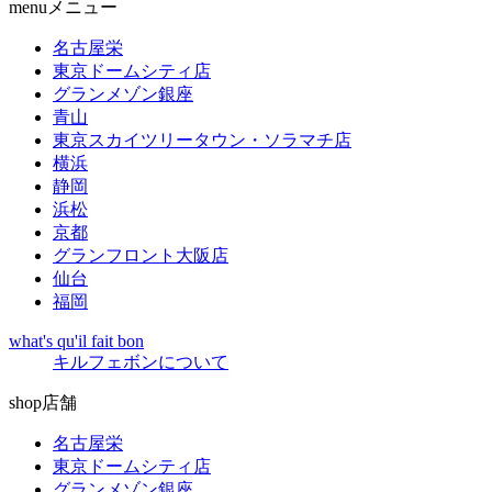
menu
メニュー
名古屋栄
東京ドームシティ店
グランメゾン銀座
青山
東京スカイツリータウン・ソラマチ店
横浜
静岡
浜松
京都
グランフロント大阪店
仙台
福岡
what's qu'il fait bon
キルフェボンについて
shop
店舗
名古屋栄
東京ドームシティ店
グランメゾン銀座