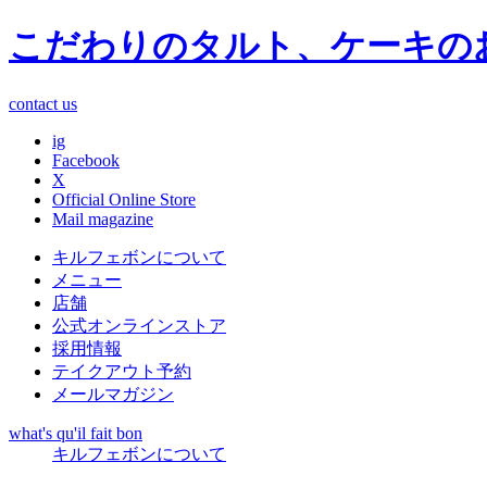
こだわりのタルト、ケーキの
contact us
ig
Facebook
X
Official Online Store
Mail magazine
キルフェボンについて
メニュー
店舗
公式オンラインストア
採用情報
テイクアウト予約
メールマガジン
what's qu'il fait bon
キルフェボンについて