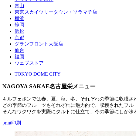
青山
東京スカイツリータウン・ソラマチ店
横浜
静岡
浜松
京都
グランフロント大阪店
仙台
福岡
ウェブストア
TOKYO DOME CITY
NAGOYA SAKAE
名古屋栄メニュー
キルフェボンでは春、夏、秋、冬、それぞれの季節に収穫さ
どの季節のフルーツもそれぞれに魅力的で、収穫されたフル
そんなワクワクを実際にタルトに仕立て、今の季節にしか味
print
印刷