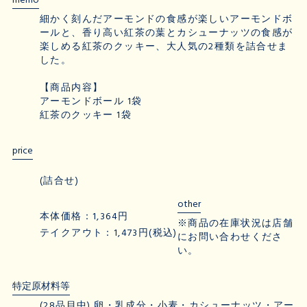
memo
細かく刻んだアーモンドの食感が楽しいアーモンドボ
ールと、香り高い紅茶の葉とカシューナッツの食感が
楽しめる紅茶のクッキー、大人気の2種類を詰合せま
した。
【商品内容】
アーモンドボール 1袋
紅茶のクッキー 1袋
price
(詰合せ)
other
本体価格：1,364円
※商品の在庫状況は店舗
テイクアウト：1,473円(税込)
にお問い合わせくださ
い。
特定原材料等
(28品目中) 卵・乳成分・小麦・カシューナッツ・アー