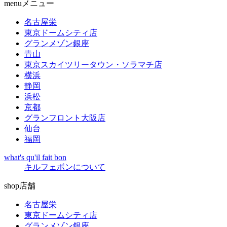
menu
メニュー
名古屋栄
東京ドームシティ店
グランメゾン銀座
青山
東京スカイツリータウン・ソラマチ店
横浜
静岡
浜松
京都
グランフロント大阪店
仙台
福岡
what's qu'il fait bon
キルフェボンについて
shop
店舗
名古屋栄
東京ドームシティ店
グランメゾン銀座