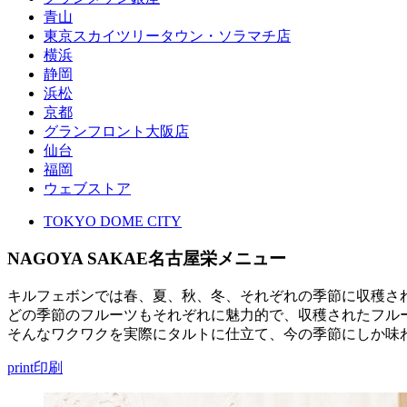
青山
東京スカイツリータウン・ソラマチ店
横浜
静岡
浜松
京都
グランフロント大阪店
仙台
福岡
ウェブストア
TOKYO DOME CITY
NAGOYA SAKAE
名古屋栄メニュー
キルフェボンでは春、夏、秋、冬、それぞれの季節に収穫さ
どの季節のフルーツもそれぞれに魅力的で、収穫されたフル
そんなワクワクを実際にタルトに仕立て、今の季節にしか味
print
印刷