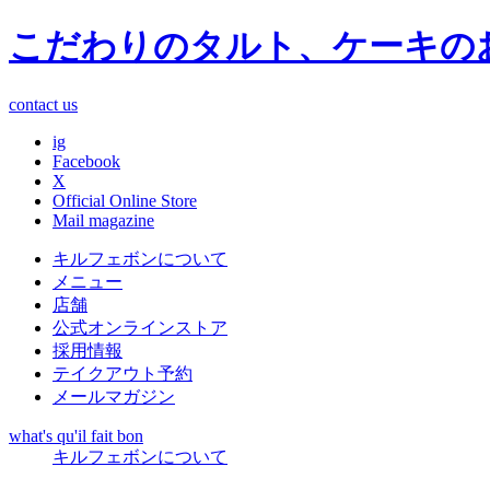
こだわりのタルト、ケーキの
contact us
ig
Facebook
X
Official Online Store
Mail magazine
キルフェボンについて
メニュー
店舗
公式オンラインストア
採用情報
テイクアウト予約
メールマガジン
what's qu'il fait bon
キルフェボンについて