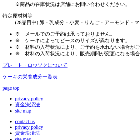
※商品の在庫状況は店舗にお問い合わせください。
特定原材料等
(28品目中) 卵・乳成分・小麦・りんご・アーモンド・
※
メールでのご予約は承っておりません。
※
ケーキによってピースのサイズが異なります。
※
材料の入荷状況により、ご予約を承れない場合がご
※
材料の入荷状況により、販売期間が変更になる場合
プレート・ロウソクについて
ケーキの栄養成分一覧表
page top
privacy policy
資金決済法
site map
contact us
privacy policy
資金決済法
site map