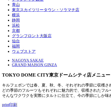
青山
東京スカイツリータウン・ソラマチ店
横浜
静岡
浜松
京都
グランフロント大阪店
仙台
福岡
ウェブストア
NAGOYA SAKAE
GRAND MAISON GINZA
TOKYO DOME CITY
東京ドームシティ店メニュー
キルフェボンでは春、夏、秋、冬、それぞれの季節に収穫さ
どの季節のフルーツもそれぞれに魅力的で、収穫されたフル
そんなワクワクを実際にタルトに仕立て、今の季節にしか味
print
印刷