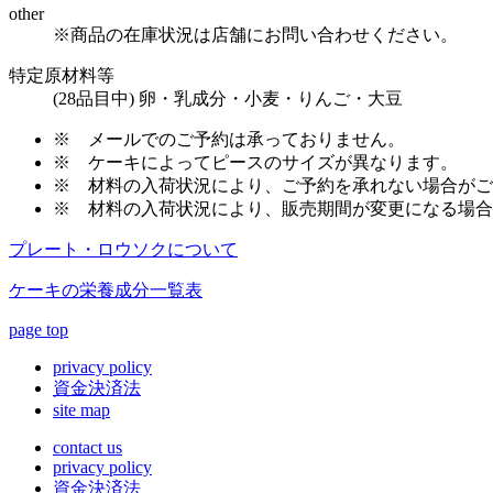
other
※商品の在庫状況は店舗にお問い合わせください。
特定原材料等
(28品目中) 卵・乳成分・小麦・りんご・大豆
※
メールでのご予約は承っておりません。
※
ケーキによってピースのサイズが異なります。
※
材料の入荷状況により、ご予約を承れない場合がご
※
材料の入荷状況により、販売期間が変更になる場合
プレート・ロウソクについて
ケーキの栄養成分一覧表
page top
privacy policy
資金決済法
site map
contact us
privacy policy
資金決済法