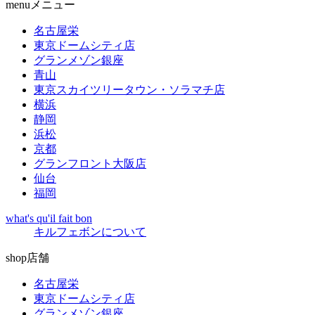
menu
メニュー
名古屋栄
東京ドームシティ店
グランメゾン銀座
青山
東京スカイツリータウン・ソラマチ店
横浜
静岡
浜松
京都
グランフロント大阪店
仙台
福岡
what's qu'il fait bon
キルフェボンについて
shop
店舗
名古屋栄
東京ドームシティ店
グランメゾン銀座