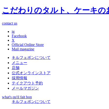
こだわりのタルト、ケーキの
contact us
ig
Facebook
X
Official Online Store
Mail magazine
キルフェボンについて
メニュー
店舗
公式オンラインストア
採用情報
テイクアウト予約
メールマガジン
what's qu'il fait bon
キルフェボンについて