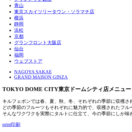
青山
東京スカイツリータウン・ソラマチ店
横浜
静岡
浜松
京都
グランフロント大阪店
仙台
福岡
ウェブストア
NAGOYA SAKAE
GRAND MAISON GINZA
TOKYO DOME CITY
東京ドームシティ店メニュー
キルフェボンでは春、夏、秋、冬、それぞれの季節に収穫さ
どの季節のフルーツもそれぞれに魅力的で、収穫されたフル
そんなワクワクを実際にタルトに仕立て、今の季節にしか味
print
印刷