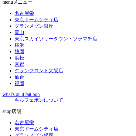
menu
メニュー
名古屋栄
東京ドームシティ店
グランメゾン銀座
青山
東京スカイツリータウン・ソラマチ店
横浜
静岡
浜松
京都
グランフロント大阪店
仙台
福岡
what's qu'il fait bon
キルフェボンについて
shop
店舗
名古屋栄
東京ドームシティ店
グランメゾン銀座