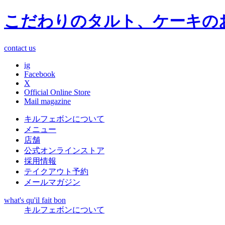
こだわりのタルト、ケーキの
contact us
ig
Facebook
X
Official Online Store
Mail magazine
キルフェボンについて
メニュー
店舗
公式オンラインストア
採用情報
テイクアウト予約
メールマガジン
what's qu'il fait bon
キルフェボンについて