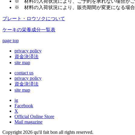
※
材料の入荷状況により、ご予約を承れない場合がご
※
材料の入荷状況により、販売期間が変更になる場合
プレート・ロウソクについて
ケーキの栄養成分一覧表
page top
privacy policy
資金決済法
site map
contact us
privacy policy
資金決済法
site map
ig
Facebook
X
Official Online Store
Mail magazine
Copyright 2026 qu'il fait bon all rights reserved.