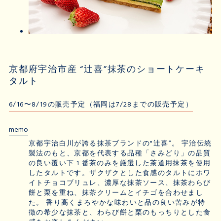
京都府宇治市産 “辻喜”抹茶のショートケーキ
タルト
6/16〜8/19の販売予定（福岡は7/28までの販売予定）
memo
京都宇治白川が誇る抹茶ブランドの"辻喜”。 宇治伝統
製法のもと、京都を代表する品種「さみどり」の品質
の良い覆い下 1 番茶のみを厳選した茶道用抹茶を使用
したタルトです。ザクザクとした食感のタルトにホワ
イトチョコブリュレ、濃厚な抹茶ソース、抹茶わらび
餅と栗を重ね、抹茶クリームとイチゴを合わせまし
た。 香り高くまろやかな味わいと品の良い苦みが特
徴の希少な抹茶と、わらび餅と栗のもっちりとした食