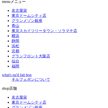
menu
メニュー
名古屋栄
東京ドームシティ店
グランメゾン銀座
青山
東京スカイツリータウン・ソラマチ店
横浜
静岡
浜松
京都
グランフロント大阪店
仙台
福岡
what's qu'il fait bon
キルフェボンについて
shop
店舗
名古屋栄
東京ドームシティ店
グランメゾン銀座