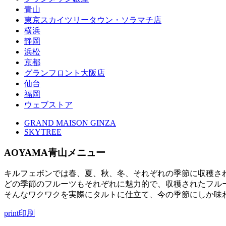
青山
東京スカイツリータウン・ソラマチ店
横浜
静岡
浜松
京都
グランフロント大阪店
仙台
福岡
ウェブストア
GRAND MAISON GINZA
SKYTREE
AOYAMA
青山メニュー
キルフェボンでは春、夏、秋、冬、それぞれの季節に収穫さ
どの季節のフルーツもそれぞれに魅力的で、収穫されたフル
そんなワクワクを実際にタルトに仕立て、今の季節にしか味
print
印刷