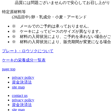
品質には問題ございませんので安心してお召し上がり
特定原材料等
(28品目中) 卵・乳成分・小麦・アーモンド
※
メールでのご予約は承っておりません。
※
ケーキによってピースのサイズが異なります。
※
材料の入荷状況により、ご予約を承れない場合がご
※
材料の入荷状況により、販売期間が変更になる場合
プレート・ロウソクについて
ケーキの栄養成分一覧表
page top
privacy policy
資金決済法
site map
contact us
privacy policy
資金決済法
site map