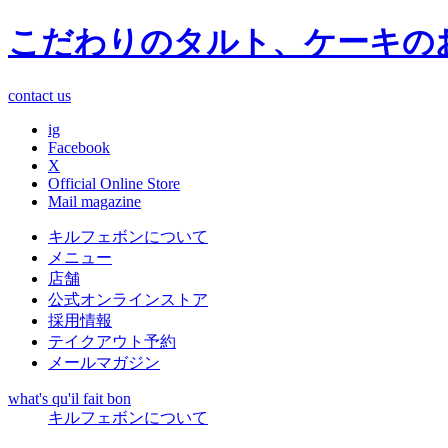
こだわりのタルト、ケーキの
contact us
ig
Facebook
X
Official Online Store
Mail magazine
キルフェボンについて
メニュー
店舗
公式オンラインストア
採用情報
テイクアウト予約
メールマガジン
what's qu'il fait bon
キルフェボンについて