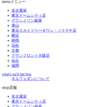
menu
メニュー
名古屋栄
東京ドームシティ店
グランメゾン銀座
青山
東京スカイツリータウン・ソラマチ店
横浜
静岡
浜松
京都
グランフロント大阪店
仙台
福岡
what's qu'il fait bon
キルフェボンについて
shop
店舗
名古屋栄
東京ドームシティ店
グランメゾン銀座