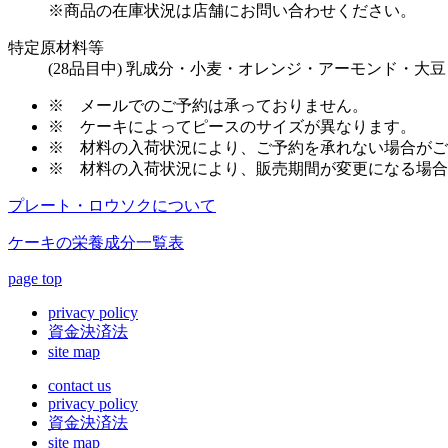
※商品の在庫状況は店舗にお問い合わせください。
特定原材料等
(28品目中) 乳成分・小麦・オレンジ・アーモンド・大豆
※
メールでのご予約は承っておりません。
※
ケーキによってピースのサイズが異なります。
※
材料の入荷状況により、ご予約を承れない場合がご
※
材料の入荷状況により、販売期間が変更になる場合
プレート・ロウソクについて
ケーキの栄養成分一覧表
page top
privacy policy
資金決済法
site map
contact us
privacy policy
資金決済法
site map