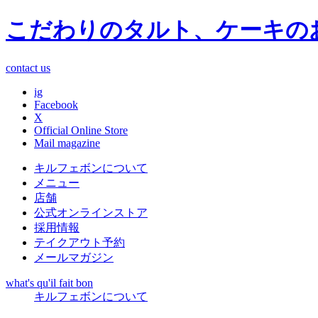
こだわりのタルト、ケーキの
contact us
ig
Facebook
X
Official Online Store
Mail magazine
キルフェボンについて
メニュー
店舗
公式オンラインストア
採用情報
テイクアウト予約
メールマガジン
what's qu'il fait bon
キルフェボンについて