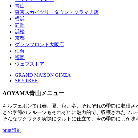
青山
東京スカイツリータウン・ソラマチ店
横浜
静岡
浜松
京都
グランフロント大阪店
仙台
福岡
ウェブストア
GRAND MAISON GINZA
SKYTREE
AOYAMA
青山メニュー
キルフェボンでは春、夏、秋、冬、それぞれの季節に収穫さ
どの季節のフルーツもそれぞれに魅力的で、収穫されたフル
そんなワクワクを実際にタルトに仕立て、今の季節にしか味
print
印刷