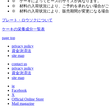
※
ケーキによってピースのサイズが異なります。
※
材料の入荷状況により、ご予約を承れない場合がご
※
材料の入荷状況により、販売期間が変更になる場合
プレート・ロウソクについて
ケーキの栄養成分一覧表
page top
privacy policy
資金決済法
site map
contact us
privacy policy
資金決済法
site map
ig
Facebook
X
Official Online Store
Mail magazine