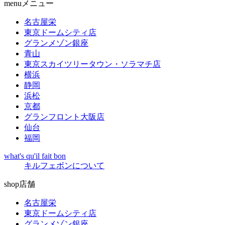
menu
メニュー
名古屋栄
東京ドームシティ店
グランメゾン銀座
青山
東京スカイツリータウン・ソラマチ店
横浜
静岡
浜松
京都
グランフロント大阪店
仙台
福岡
what's qu'il fait bon
キルフェボンについて
shop
店舗
名古屋栄
東京ドームシティ店
グランメゾン銀座