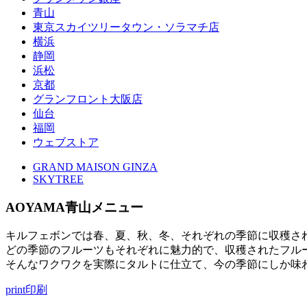
青山
東京スカイツリータウン・ソラマチ店
横浜
静岡
浜松
京都
グランフロント大阪店
仙台
福岡
ウェブストア
GRAND MAISON GINZA
SKYTREE
AOYAMA
青山メニュー
キルフェボンでは春、夏、秋、冬、それぞれの季節に収穫さ
どの季節のフルーツもそれぞれに魅力的で、収穫されたフル
そんなワクワクを実際にタルトに仕立て、今の季節にしか味
print
印刷