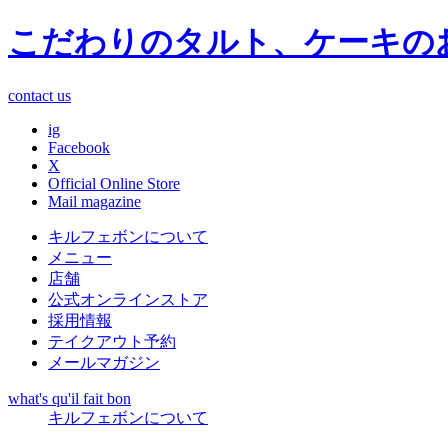
こだわりのタルト、ケーキの
contact us
ig
Facebook
X
Official Online Store
Mail magazine
キルフェボンについて
メニュー
店舗
公式オンラインストア
採用情報
テイクアウト予約
メールマガジン
what's qu'il fait bon
キルフェボンについて