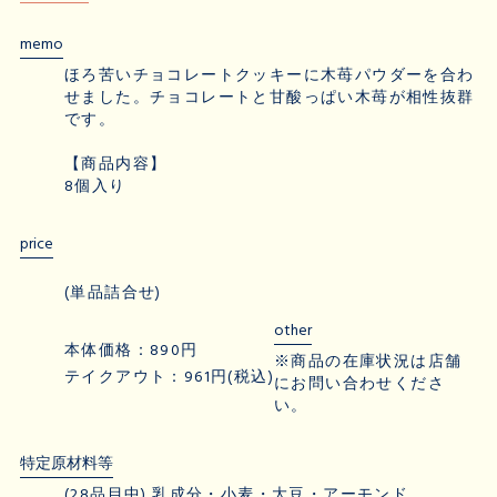
memo
ほろ苦いチョコレートクッキーに木苺パウダーを合わ
せました。チョコレートと甘酸っぱい木苺が相性抜群
です。
【商品内容】
8個入り
price
(単品詰合せ)
other
本体価格：890円
※商品の在庫状況は店舗
テイクアウト：961円(税込)
にお問い合わせくださ
い。
特定原材料等
(28品目中) 乳成分・小麦・大豆・アーモンド